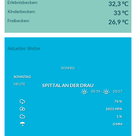
Erlebnisbecken:
32,3 °C
Kinderbecken:
33 °C
Freibecken:
26,9 °C
Aktuelles Wetter
SONNIG
SONNTAG
HEUTE
SPITTAL AN DER DRAU
05:55
-
20:27
76 %
1021 HPA
1 %
0 MM