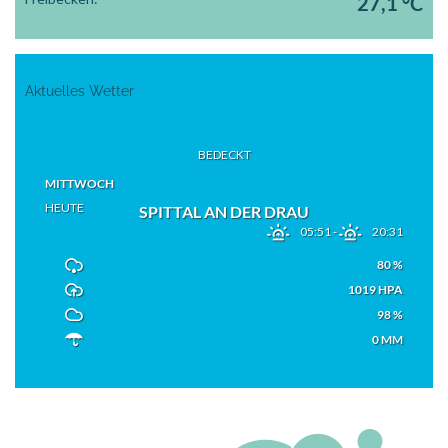
27,1 °C
Aktuelles Wetter
BEDECKT
MITTWOCH
HEUTE
SPITTAL AN DER DRAU
05:51
-
20:31
80 %
1019 HPA
98 %
0 MM