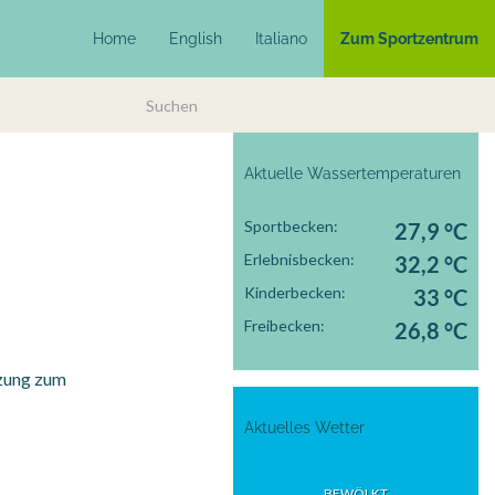
Home
English
Italiano
Zum Sportzentrum
Aktuelle Wassertemperaturen
Sportbecken:
27,9 °C
Erlebnisbecken:
32,2 °C
Kinderbecken:
33 °C
Freibecken:
26,8 °C
nzung zum
Aktuelles Wetter
BEWÖLKT