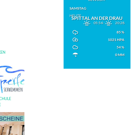
SAMSTAG
HEUTE
SPITTAL AN DER DRAU
05:54
-
20:28
85 %
1021 HPA
54 %
KEN
0 MM
CHULE
E